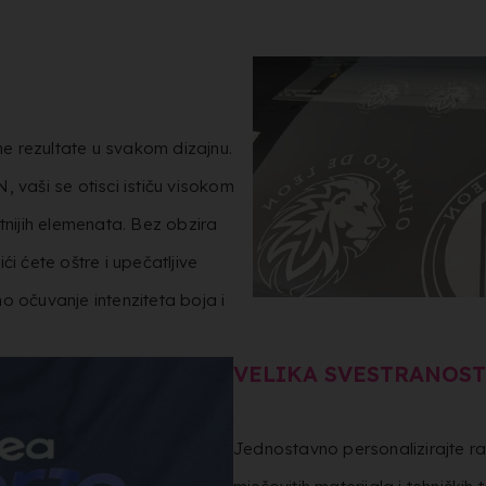
lne rezultate u svakom dizajnu.
 vaši se otisci ističu visokom
tnijih elemenata. Bez obzira
ići ćete oštre i upečatljive
o očuvanje intenziteta boja i
VELIKA SVESTRANOST
Jednostavno personalizirajte raz