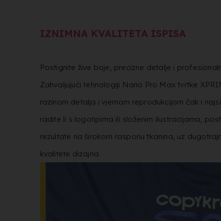
IZNIMNA KVALITETA ISPISA
Postignite žive boje, precizne detalje i profesiona
Zahvaljujući tehnologiji Nano Pro Max tvrtke XPRIN,
razinom detalja i vjernom reprodukcijom čak i najsi
radite li s logotipima ili složenim ilustracijama, post
rezultate na širokom rasponu tkanina, uz dugotrajn
kvalitete dizajna.