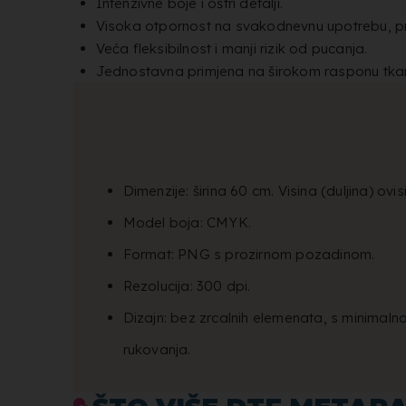
Intenzivne boje i oštri detalji.
Visoka otpornost na svakodnevnu upotrebu, pran
Veća fleksibilnost i manji rizik od pucanja.
Jednostavna primjena na širokom rasponu tka
Dimenzije: širina 60 cm. Visina (duljina) ovi
Model boja: CMYK.
Format: PNG s prozirnom pozadinom.
Rezolucija: 300 dpi.
Dizajn: bez zrcalnih elemenata, s minimal
rukovanja.