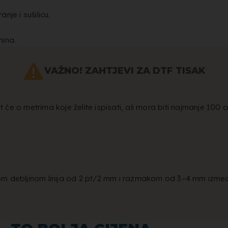
je i sušilicu.
nina.
VAŽNO! ZAHTJEVI ZA DTF TISAK
sit će o metrima koje želite ispisati, ali mora biti najmanje 100 
nom debljinom linija od 2 pt/2 mm i razmakom od 3–4 mm izme