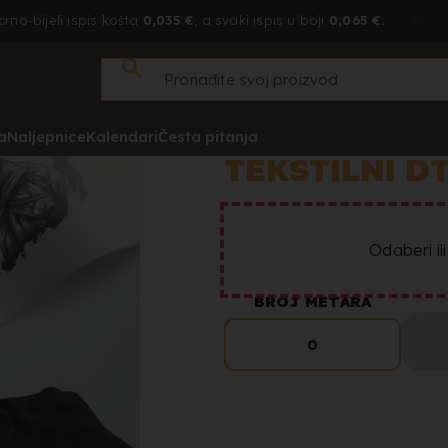
crno-bijeli ispis košta
0,035 €
, a svaki ispis u boji
0,065 €.
a
Naljepnice
Kalendari
Česta pitanja
TEKSTILNI D
Odaberi il
BROJ METARA
0