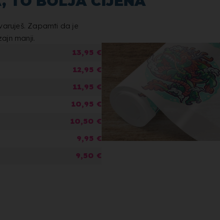
, TO BOLJA CIJENA
varuješ. Zapamti da je
zajn manji.
13,95 €
12,95 €
11,95 €
10,95 €
10,50 €
9,95 €
9,50 €