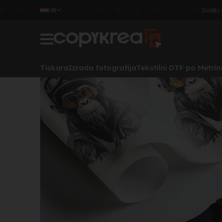
HR
Svaki 
Tiskara
Izrada fotografija
Tekstilni DTF po Metrin