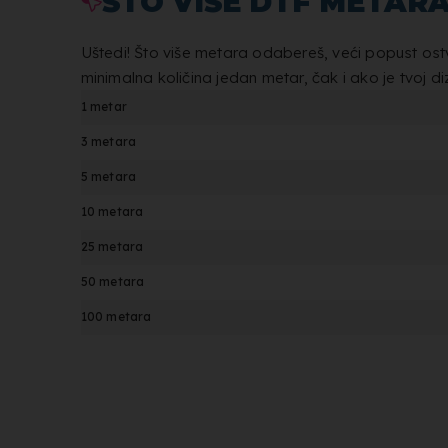
ŠTO VIŠE DTF METARA
Uštedi! Što više metara odabereš, veći popust ost
minimalna količina jedan metar, čak i ako je tvoj di
1 metar
3 metara
5 metara
10 metara
25 metara
50 metara
100 metara