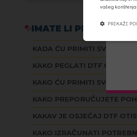
vašeg korištenja
PRIKAŽI P
IMATE LI PITANJA O U
KADA ĆU PRIMITI SVOJU N
KAKO PEGLATI DTF OTISAK?
KAKO ĆU PRIMITI SVOJU D
KAKO PREPORUČUJETE POH
KAKAV JE OSJEĆAJ DTF OTI
KAKO IZRAČUNATI POTREBN