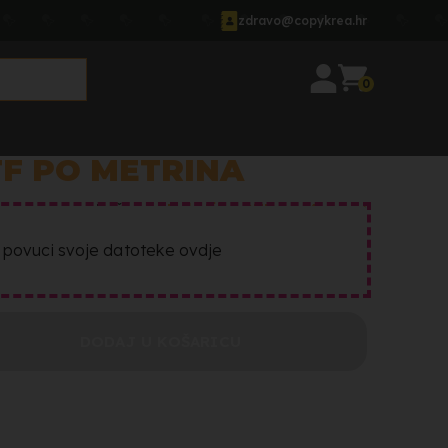
zdravo@copykrea.hr
0
TF PO METRINA
Početna
Tekstilni DTF po Metrina
i povuci svoje datoteke ovdje
DODAJ U KOŠARICU