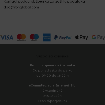
Kontakt podaci službenika za zaštitu podataka:
dpo@rbhglobal.com
Služba za korisnike
Radno vrijeme za korisnike
Od ponedjeljka do petka
od 09:00 do 16:00 h
eCommProjects Internet S.L.
C/Azorín 140
24010 León
León (Španjolska)