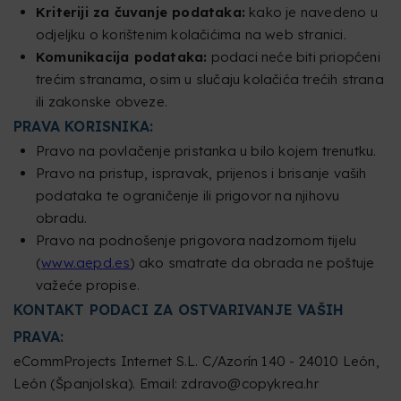
Kriteriji za čuvanje podataka:
kako je navedeno u
odjeljku o korištenim kolačićima na web stranici.
Komunikacija podataka:
podaci neće biti priopćeni
trećim stranama, osim u slučaju kolačića trećih strana
ili zakonske obveze.
PRAVA KORISNIKA:
Pravo na povlačenje pristanka u bilo kojem trenutku.
Pravo na pristup, ispravak, prijenos i brisanje vaših
podataka te ograničenje ili prigovor na njihovu
obradu.
Pravo na podnošenje prigovora nadzornom tijelu
(
www.aepd.es
) ako smatrate da obrada ne poštuje
važeće propise.
KONTAKT PODACI ZA OSTVARIVANJE VAŠIH
PRAVA:
eCommProjects Internet S.L. C/Azorín 140 - 24010 León,
León (Španjolska). Email: zdravo@copykrea.hr