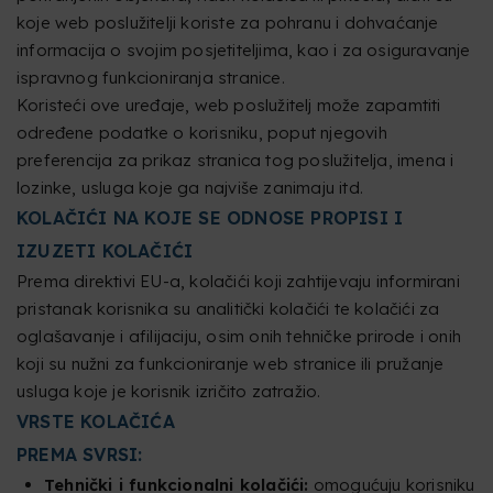
koje web poslužitelji koriste za pohranu i dohvaćanje
informacija o svojim posjetiteljima, kao i za osiguravanje
ispravnog funkcioniranja stranice.
Koristeći ove uređaje, web poslužitelj može zapamtiti
određene podatke o korisniku, poput njegovih
preferencija za prikaz stranica tog poslužitelja, imena i
lozinke, usluga koje ga najviše zanimaju itd.
KOLAČIĆI NA KOJE SE ODNOSE PROPISI I
IZUZETI KOLAČIĆI
Prema direktivi EU-a, kolačići koji zahtijevaju informirani
pristanak korisnika su analitički kolačići te kolačići za
oglašavanje i afilijaciju, osim onih tehničke prirode i onih
koji su nužni za funkcioniranje web stranice ili pružanje
usluga koje je korisnik izričito zatražio.
VRSTE KOLAČIĆA
PREMA SVRSI:
Tehnički i funkcionalni kolačići:
omogućuju korisniku