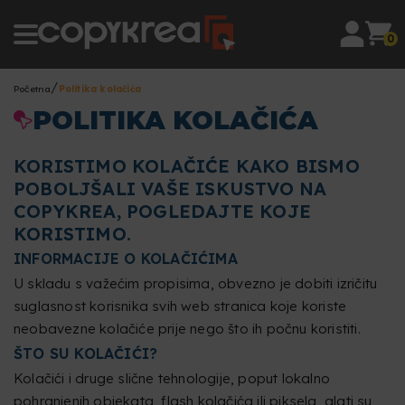
0
Početna
Politika kolačića
POLITIKA KOLAČIĆA
KORISTIMO KOLAČIĆE KAKO BISMO
POBOLJŠALI VAŠE ISKUSTVO NA
COPYKREA, POGLEDAJTE KOJE
KORISTIMO.
INFORMACIJE O KOLAČIĆIMA
U skladu s važećim propisima, obvezno je dobiti izričitu
suglasnost korisnika svih web stranica koje koriste
neobavezne kolačiće prije nego što ih počnu koristiti.
ŠTO SU KOLAČIĆI?
Kolačići i druge slične tehnologije, poput lokalno
pohranjenih objekata, flash kolačića ili piksela, alati su