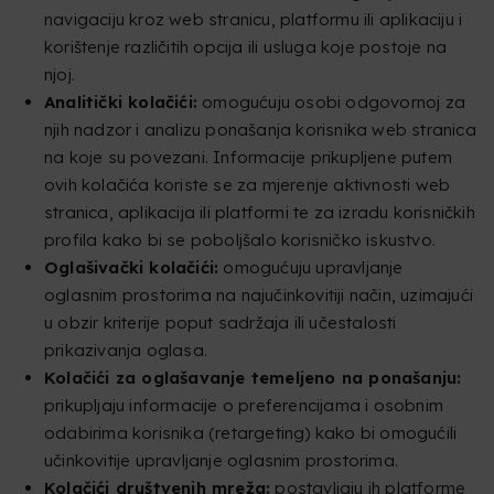
navigaciju kroz web stranicu, platformu ili aplikaciju i
korištenje različitih opcija ili usluga koje postoje na
njoj.
Analitički kolačići:
omogućuju osobi odgovornoj za
njih nadzor i analizu ponašanja korisnika web stranica
na koje su povezani. Informacije prikupljene putem
ovih kolačića koriste se za mjerenje aktivnosti web
stranica, aplikacija ili platformi te za izradu korisničkih
profila kako bi se poboljšalo korisničko iskustvo.
Oglašivački kolačići:
omogućuju upravljanje
oglasnim prostorima na najučinkovitiji način, uzimajući
u obzir kriterije poput sadržaja ili učestalosti
prikazivanja oglasa.
Kolačići za oglašavanje temeljeno na ponašanju:
prikupljaju informacije o preferencijama i osobnim
odabirima korisnika (retargeting) kako bi omogućili
učinkovitije upravljanje oglasnim prostorima.
Kolačići društvenih mreža:
postavljaju ih platforme